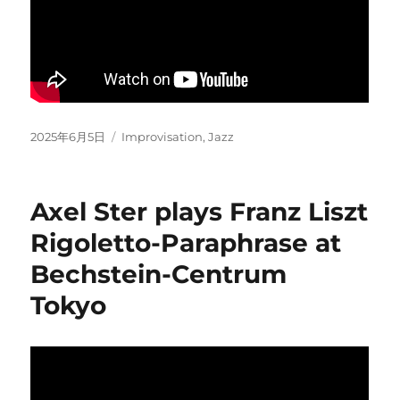
Posted
Categories
2025年6月5日
Improvisation
,
Jazz
on
Axel Ster plays Franz Liszt
Rigoletto-Paraphrase at
Bechstein-Centrum
Tokyo