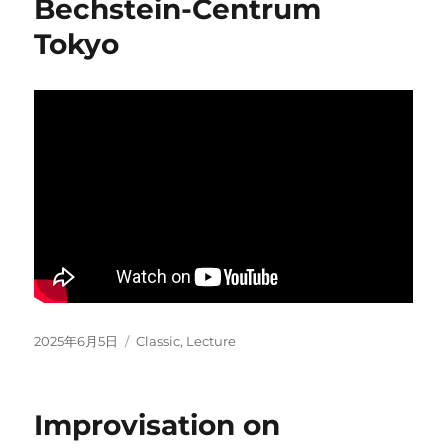
Bechstein-Centrum
Tokyo
Posted
Categories
2025年6月5日
Classic
,
Lecture
on
Improvisation on