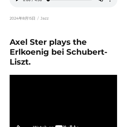
Posted
Categories
2024年8月15日
Jazz
on
Axel Ster plays the
Erlkoenig bei Schubert-
Liszt.