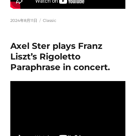
Posted
Categories
2024年8月11日
Classic
on
Axel Ster plays Franz
Liszt’s Rigoletto
Paraphrase in concert.