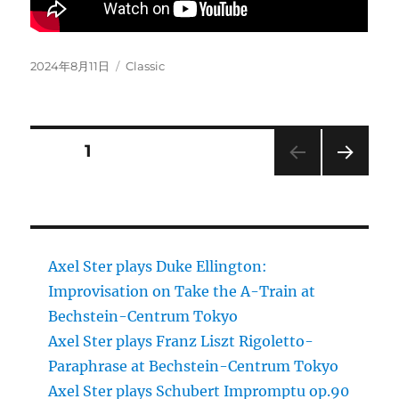
Posted
Categories
2024年8月11日
Classic
on
Posts
PAGE
1
NEXT
pagination
PAG
E
Axel Ster plays Duke Ellington:
Improvisation on Take the A-Train at
Bechstein-Centrum Tokyo
Axel Ster plays Franz Liszt Rigoletto-
Paraphrase at Bechstein-Centrum Tokyo
Axel Ster plays Schubert Impromptu op.90