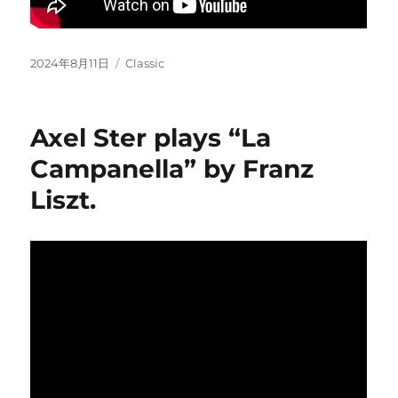
Posted
Categories
2024年8月11日
Classic
on
Axel Ster plays “La
Campanella” by Franz
Liszt.