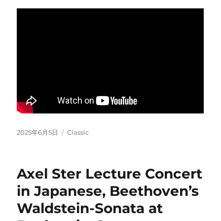
Posted
Categories
2025年6月5日
Classic
on
Axel Ster Lecture Concert
in Japanese, Beethoven’s
Waldstein-Sonata at