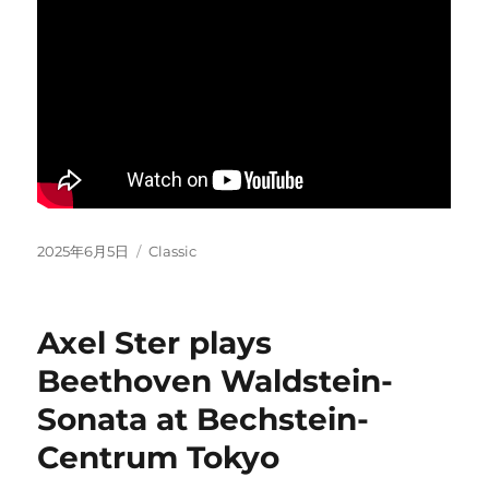
Posted
Categories
2025年6月5日
Classic
on
Axel Ster plays
Beethoven Waldstein-
Sonata at Bechstein-
Centrum Tokyo