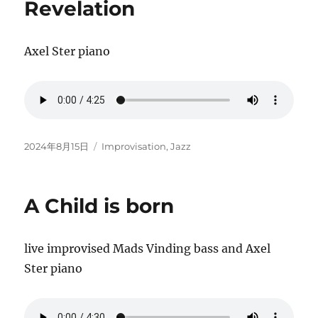
Revelation
Axel Ster piano
Posted
Categories
2024年8月15日
Improvisation
,
Jazz
on
A Child is born
live improvised Mads Vinding bass and Axel
Ster piano