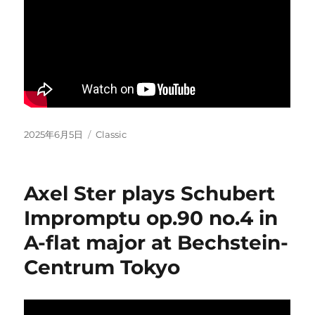
Posted
Categories
2025年6月5日
Classic
on
Axel Ster plays Schubert
Impromptu op.90 no.4 in
A-flat major at Bechstein-
Centrum Tokyo